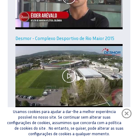
Desmor - Complexo Desportivo de Rio Maior 2015
Usamos cookies para ajudar a dar-lhe a melhor experiência
Desmor - Complexo Desportivo de Rio Maior,
possível no nosso site. Se continuar sem alterar suas
modalidades
configurações de cookies, assumimos que concorda com a política
de cookies do site . No entanto, se quiser, pode alterar as suas
configurações de cookies a qualquer momento.