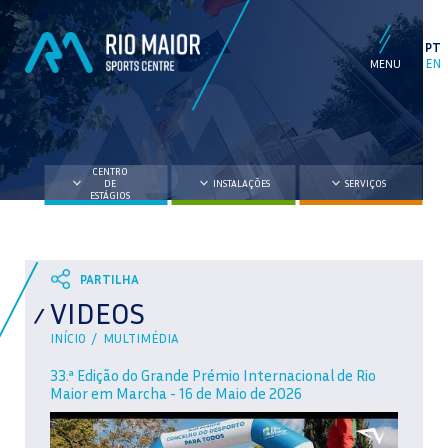
PT
EN
CENTRO
DE
INSTALAÇÕES
SERVIÇOS
ESTÁGIOS
VIDEOS
INÍCIO /
MULTIMÉDIA
33.ª Edição do Grande Prémio Internacional de Rio
Maior em Marcha - 16 de Maio de 2026