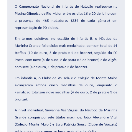
O Campeonato Nacional de Infantis de Natação realizou-se na
Piscina Olímpica de Rio Maior entre os dias 18 e 20 de julho com
a presença de 468 nadadores (234 de cada género) em
representação de 90 clubes.
Em termos coletivos, no escalão de infantis B, o Náutico da
Marinha Grande foi o clube mais medalhado, com um total de 14
troféus (10 de ouro, 3 de prata e 1 de bronze), seguido do FC
Porto, com nove (4 de ouro, 2 de prata e 3 de bronze) e do Algés,
com sete (4 de ouro, 1 de prata e 2 de bronze).
Em infantis A, o Clube de Vouzela e o Colégio de Monte Maior
alcançaram ambos cinco medalhas de ouro, enquanto o
Famalicão totalizou nove medalhas (4 de ouro, 2 de prata e 3 de
bronze).
A nível individual, Giovanna Vaz Vargas, do Náutico da Marinha
Grande conquistou sete títulos máximos. João Alexandre Vital
(Colégio Monte Maior) e Sara Patricia Sousa (Clube de Vouzela)
subiram por cinco vezes ao lugar mais alto do pódio.