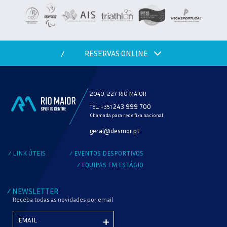
RESERVAS ONLINE
/
2040-227 RIO MAIOR
243 999 700
TEL. +351
Chamada para rede fixa nacional
MODALIDADE
geral@desmor.pt
VERIFICAR DISPONIBILIDADE
LINK ÚTEIS
EVENTOS DESPORTIVOS
/
/
EQUIPAS EM ESTÁGIO
/
NEWSLETTER
/
Receba todas as novidades por email