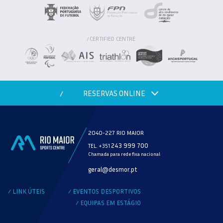
CERTIFIED CENTRE
/
RESERVAS ONLINE
/
2040-227 RIO MAIOR
243 999 700
TEL. +351
Chamada para rede fixa nacional
MODALIDADE
geral@desmor.pt
VERIFICAR DISPONIBILIDADE
LINK ÚTEIS
EVENTOS DESPORTIVOS
/
/
EQUIPAS EM ESTÁGIO
/