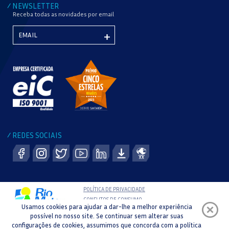
NEWSLETTER
/
Receba todas as novidades por email
REDES SOCIAIS
/
POLÍTICA DE PRIVACIDADE
CONFLITOS DE CONSUMO
Usamos cookies para ajudar a dar-lhe a melhor experiência
LIVRO DE RECLAMAÇÕES
possível no nosso site. Se continuar sem alterar suas
CANAL DE DENÚNCIA
configurações de cookies, assumimos que concorda com a política