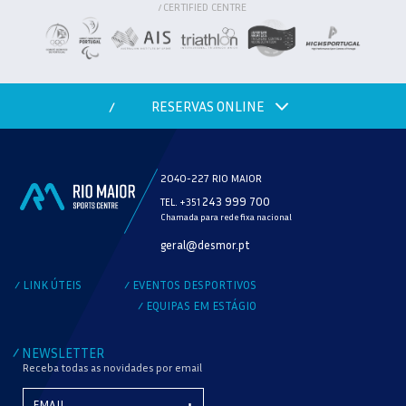
CERTIFIED CENTRE
/
RESERVAS ONLINE
/
2040-227 RIO MAIOR
243 999 700
TEL. +351
Chamada para rede fixa nacional
MODALIDADE
geral@desmor.pt
VERIFICAR DISPONIBILIDADE
LINK ÚTEIS
EVENTOS DESPORTIVOS
/
/
EQUIPAS EM ESTÁGIO
/
NEWSLETTER
/
Receba todas as novidades por email