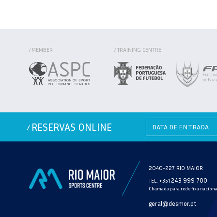
MEMBER
TRAINING CENTRE
/
/
RESERVAS ONLINE
/
2040-227 RIO MAIOR
243 999 700
TEL. +351
Chamada para rede fixa naciona
geral@desmor.pt