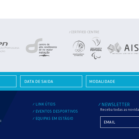
CERTIFIED CENTRE
/
MODALIDADE
LINK ÚTEIS
NEWSLETTER
/
/
Receba todas as novida
EVENTOS DESPORTIVOS
/
EQUIPAS EM ESTÁGIO
/
l