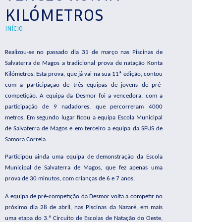
KILÓMETROS
INÍCIO
Realizou-se no passado dia 31 de março nas Piscinas de
Salvaterra de Magos a tradicional prova de natação Konta
Kilómetros. Esta prova, que já vai na sua 11ª edição, contou
com a participação de três equipas de jovens de pré-
competição. A equipa da Desmor foi a vencedora, com a
participação de 9 nadadores, que percorreram 4000
metros. Em segundo lugar ficou a equipa Escola Municipal
de Salvaterra de Magos e em terceiro a equipa da SFUS de
Samora Correia.
Participou ainda uma equipa de demonstração da Escola
Municipal de Salvaterra de Magos, que fez apenas uma
prova de 30 minutos, com crianças de 6 e 7 anos.
A equipa de pré-competição da Desmor volta a competir no
próximo dia 28 de abril, nas Piscinas da Nazaré, em mais
uma etapa do 3.º Circuito de Escolas de Natação do Oeste,