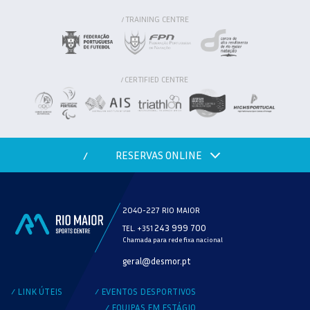
TRAINING CENTRE
/
CERTIFIED CENTRE
/
RESERVAS ONLINE
/
2040-227 RIO MAIOR
243 999 700
TEL. +351
Chamada para rede fixa nacional
MODALIDADE
geral@desmor.pt
VERIFICAR DISPONIBILIDADE
LINK ÚTEIS
EVENTOS DESPORTIVOS
/
/
EQUIPAS EM ESTÁGIO
/