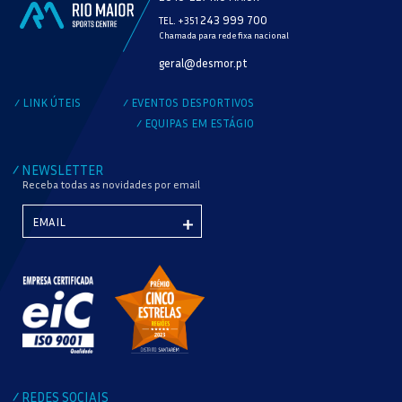
243 999 700
TEL. +351
Chamada para rede fixa nacional
MODALIDADE
geral@desmor.pt
VERIFICAR DISPONIBILIDADE
LINK ÚTEIS
EVENTOS DESPORTIVOS
/
/
EQUIPAS EM ESTÁGIO
/
NEWSLETTER
/
Receba todas as novidades por email
REDES SOCIAIS
/