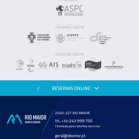
TRAINING CENTRE
/
CERTIFIED CENTRE
/
RESERVAS ONLINE
/
2040-227 RIO MAIOR
243 999 700
TEL. +351
Chamada para rede fixa nacional
MODALIDADE
geral@desmor.pt