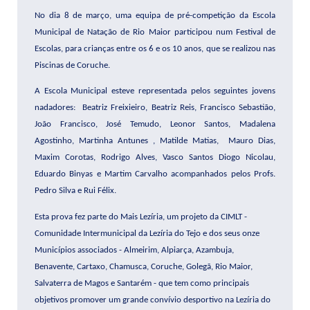
No dia 8 de março, uma equipa de pré-competição da Escola
Municipal de Natação de Rio Maior participou num Festival de
Escolas, para crianças entre os 6 e os 10 anos, que se realizou nas
Piscinas de Coruche.
A Escola Municipal esteve representada pelos seguintes jovens
nadadores:
Beatriz Freixieiro, Beatriz Reis, Francisco Sebastião,
João Francisco, José Temudo, Leonor Santos, Madalena
Agostinho, Martinha Antunes , Matilde Matias,
Mauro Dias,
Maxim Corotas, Rodrigo Alves, Vasco Santos Diogo Nicolau,
Eduardo Binyas e Martim Carvalho acompanhados pelos Profs.
Pedro Silva e Rui Félix.
Esta prova fez parte do Mais Lezíria, um projeto da CIMLT -
Comunidade Intermunicipal da Lezíria do Tejo e dos seus onze
Municípios associados - Almeirim, Alpiarça, Azambuja,
Benavente, Cartaxo, Chamusca, Coruche, Golegã, Rio Maior,
Salvaterra de Magos e Santarém - que tem como principais
objetivos promover um grande convívio desportivo na Lezíria do