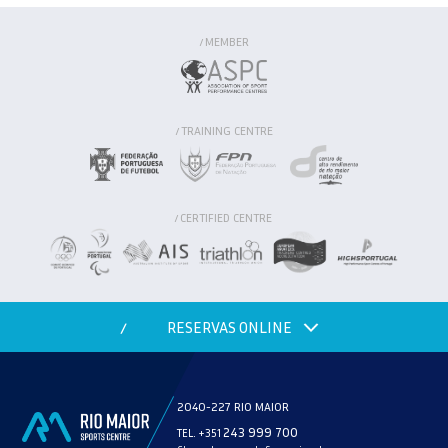
MEMBER
/
TRAINING CENTRE
/
CERTIFIED CENTRE
/
RESERVAS ONLINE
/
2040-227 RIO MAIOR
243 999 700
TEL. +351