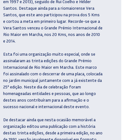
em 1997 e 2013), seguido de Rui Coelho e Hélder
Santos. Destaque ainda para a riomaiorense Vera
Santos, que este ano participou na prova dos 5 Kms
e cortou a meta em primeiro lugar. Recorde-se que a
Vera Santos venceu o Grande Prémio Internacional de
Rio Maior em Marcha, nos 20 Kms, nos anos de 2010
e 2014.
Esta foi uma organização muito especial, onde se
assinalaram as trinta edições do Grande Prémio
Internacional de Rio Maior em Marcha. Este marco
foi assinalado com o descerrar de uma placa, colocada
no jardim municipal juntamente com a já existente da
25ª edição. Neste dia de celebração foram
homenageadas entidades e pessoas, que ao longo
destes anos contribuíram para a afirmação e o
sucesso nacional e internacional deste evento.
De destacar ainda que nesta ocasião memorável a
organização editou uma publicação com a história
destas trinta edições, desde a primeira edição, no ano
de 1991, versão igualmente disponível em formato