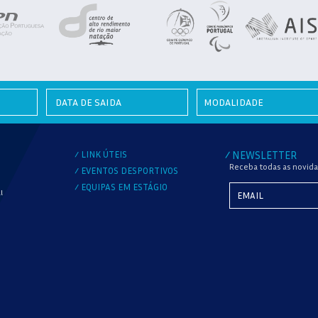
MODALIDADE
LINK ÚTEIS
NEWSLETTER
/
/
Receba todas as novida
EVENTOS DESPORTIVOS
/
EQUIPAS EM ESTÁGIO
/
l