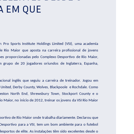
A EM QUE
n Pro Sports Institute Holdings Limited (VSI), uma academia
e Rio Maior que aposta na carreira profissional de jovens
ções proporcionadas pelo Complexo Desportivo de Rio Maior,
 grupo de 20 jogadores oriundos de Inglaterra, Espanha,
cional inglês que seguiu a carreira de treinador. Jogou em
United, Derby County, Wolves, Blackpoole
e
Rochdale. Como
reston North End, Shrewsbury Town, Stockport County e o
io Maior, no inicio de 2012, treinar os jovens da VSI Rio Maior
portivo de Rio Maior onde trabalha diariamente. Declarou que
Desportivo para a VSI, tem um bom ambiente para o futebol
esportos de elite. As instalações têm sido excelentes desde o