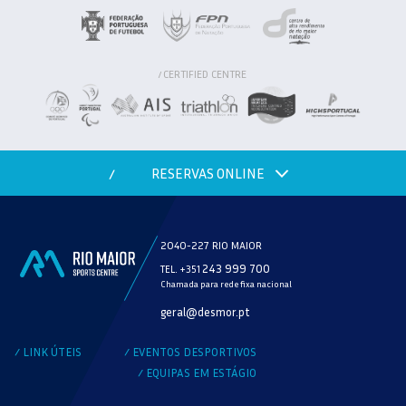
CERTIFIED CENTRE
/
RESERVAS ONLINE
/
2040-227 RIO MAIOR
243 999 700
TEL. +351
Chamada para rede fixa nacional
MODALIDADE
geral@desmor.pt
VERIFICAR DISPONIBILIDADE
LINK ÚTEIS
EVENTOS DESPORTIVOS
/
/
EQUIPAS EM ESTÁGIO
/