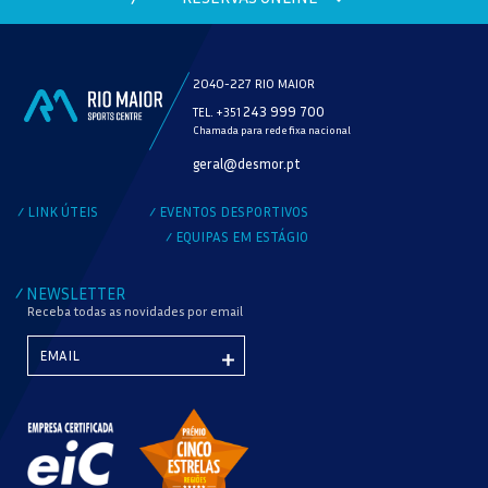
2040-227 RIO MAIOR
243 999 700
TEL. +351
Chamada para rede fixa nacional
MODALIDADE
geral@desmor.pt
VERIFICAR DISPONIBILIDADE
LINK ÚTEIS
EVENTOS DESPORTIVOS
/
/
EQUIPAS EM ESTÁGIO
/
NEWSLETTER
/
Receba todas as novidades por email