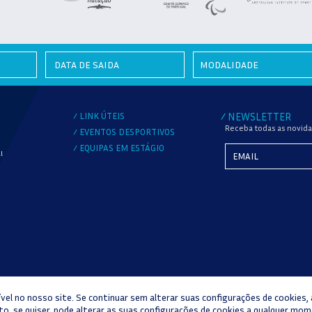
MODALIDADE
LINK ÚTEIS
NEWSLETTER
/
/
Receba todas as novida
EVENTOS DESPORTIVOS
/
EQUIPAS EM ESTÁGIO
/
l
ível no nosso site. Se continuar sem alterar suas configurações de cookies,
ONFLITOS DE CONSUMO
LIVRO DE RECLAMAÇÕES
CANAL DE DENÚNCIA
COP
o, se quiser, pode alterar as suas configurações de cookies a qualquer mo