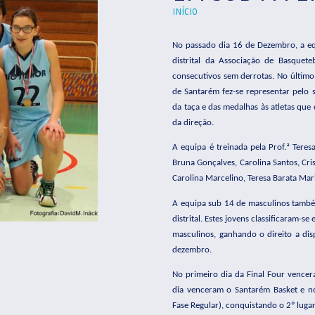
INÍCIO
No passado dia 16 de Dezembro, a eq
distrital da Associação de Basquete
consecutivos sem derrotas. No último
de Santarém fez-se representar pelo s
da taça e das medalhas às atletas que 
da direção.
A equipa é treinada pela Prof.ª Teres
Bruna Gonçalves, Carolina Santos, Cris
Carolina Marcelino, Teresa Barata Mari
A equipa sub 14 de masculinos també
distrital. Estes jovens classificaram-
masculinos, ganhando o direito a disp
dezembro.
No primeiro dia da Final Four vencer
dia venceram o Santarém Basket e no
Fase Regular), conquistando o 2º luga