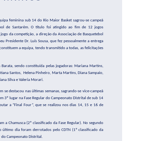
uipa feminina sub 14 do Rio Maior Basket sagrou-se campeã
bol de Santarém. O título foi atingido ao fim de 12 jogos
 jogo da competição, a direção da Associação de Basquetebol
eu Presidente Dr. Luís Sousa, que fez pessoalmente a entrega
constituem a equipa, tendo transmitido a todas, as felicitações
a Barata, sendo constituída pelas jogadoras: Mariana Martins,
tiana Santos,
Helena Pinheiro, Marta Martins, Diana Sampaio,
ana Silva e Valeria Morari.
m se destacou nas últimas semanas, sagrando-se vice-campeã
se em 3º lugar na Fase Regular do Campeonato Distrital de sub 14
utar a “Final Four”, que se realizou nos dias 14, 15 e 16 de
am a Chamusca (2º classificado da Fase Regular). No segundo
 último dia foram derrotados pelo CDTN (1º classificado da
r do Campeonato Distrital.