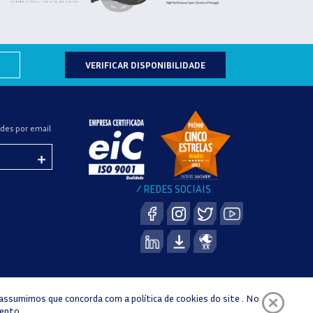
VERIFICAR DISPONIBILIDADE
des por email
REDES SOCIAIS
/
 assumimos que concorda com a política de cookies do site . No
YRIGHT © 2021 RIO MAIOR SPORTS CENTRE |
DESENVOLVIMENTO E DESIGN:
mento.