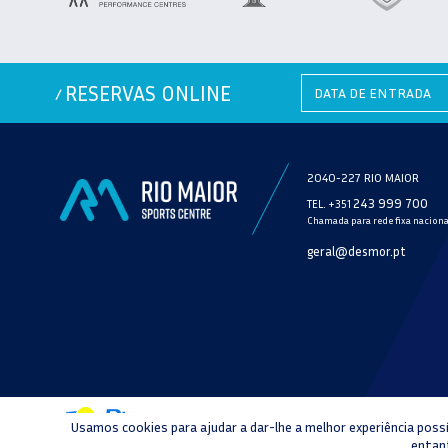
RESERVAS ONLINE
/
2040-227 RIO MAIOR
243 999 700
TEL. +351
Chamada para rede fixa naciona
geral@desmor.pt
Usamos cookies para ajudar a dar-lhe a melhor experiência poss
POLÍTICA DE PRIVACIDADE
C
entant