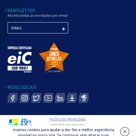
NEWSLETTER
/
Receba todas as novidades por email
REDES SOCIAIS
/
POLÍTICA DE PRIVACIDADE
CONFLITOS DE CONSUMO
Usamos cookies para ajudar a dar-lhe a melhor experiência
LIVRO DE RECLAMAÇÕES
possível no nosso site. Se continuar sem alterar suas