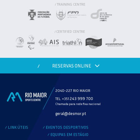
TRAINING CENTRE
/
CERTIFIED CENTRE
/
RESERVAS ONLINE
/
2040-227 RIO MAIOR
243 999 700
TEL. +351
Chamada para rede fixa nacional
MODALIDADE
geral@desmor.pt
VERIFICAR DISPONIBILIDADE
LINK ÚTEIS
EVENTOS DESPORTIVOS
/
/
EQUIPAS EM ESTÁGIO
/