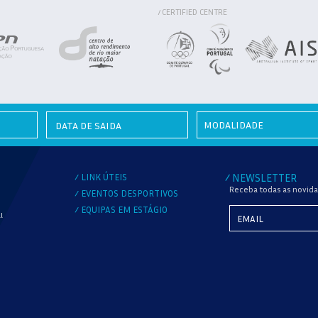
CERTIFIED CENTRE
/
MODALIDADE
LINK ÚTEIS
NEWSLETTER
/
/
Receba todas as novida
EVENTOS DESPORTIVOS
/
EQUIPAS EM ESTÁGIO
/
l