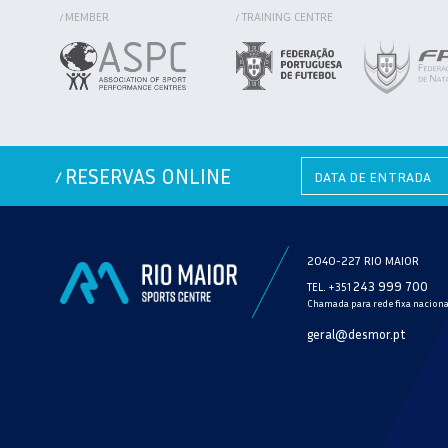
MEMBER
TRAINING CENTRE
/
/
RESERVAS ONLINE
/
2040-227 RIO MAIOR
243 999 700
TEL. +351
Chamada para rede fixa naciona
geral@desmor.pt